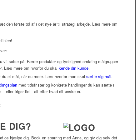
Sæt den første tid af i det nye år til strategi arbejde. Læs mere om
linien!
over:
du vil satse på. Færre produkter og tydelighed omkring målgrupper
ater. Læs mere om hvorfor du skal
kende din kunde
.
r du et mål, når du mere. Læs hvorfor man skal
sætte sig mål
.
dlingsplan
med tidsfrister og konkrete handlinger du kan sætte i
– eller frigør tid – alt efter hvad dit ønske er.
!
E DIG?
d os hjælpe dig. Book en sparring med Anna, og giv dig selv det