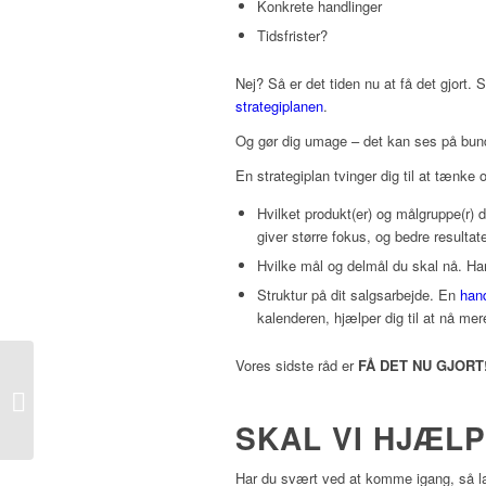
Konkrete handlinger
Tidsfrister?
Nej? Så er det tiden nu at få det gjort. 
strategiplanen
.
Og gør dig umage – det kan ses på bund
En strategiplan tvinger dig til at tænke 
Hvilket produkt(er) og målgruppe(r) 
giver større fokus, og bedre result
Hvilke mål og delmål du skal nå. Ha
Struktur på dit salgsarbejde. En
han
kalenderen, hjælper dig til at nå mere 
Vores sidste råd er
FÅ DET NU GJORT
Skab en win-win
gennem forhandling
SKAL VI HJÆLP
Har du svært ved at komme igang, så la