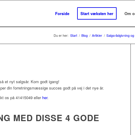
Forside
Start væksten her
Om o
Du er her:
Start
/
Blog
/
Artikler
/
Salgsrådgivning og
gså et nyt salgsår. Kom godt igang!
lper din forretningsmæssige succes godt på vej i det nye år.
akt os på 41415049 eller
her
.
NG MED DISSE 4 GODE