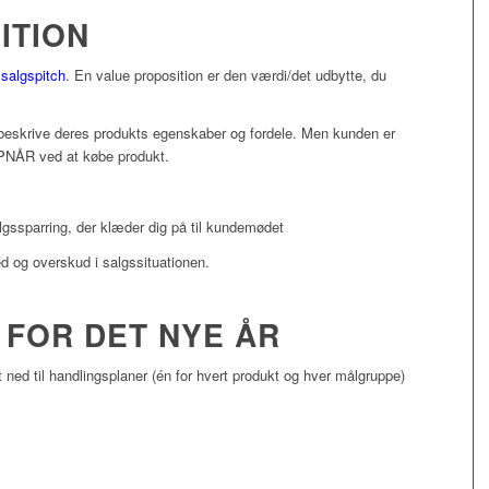
ITION
n
salgspitch
. En value proposition er den værdi/det udbytte, du
t beskrive deres produkts egenskaber og fordele. Men kunden er
OPNÅR ved at købe produkt.
gssparring, der klæder dig på til kundemødet
hed og overskud i salgssituationen.
 FOR DET NYE ÅR
 ned til handlingsplaner (én for hvert produkt og hver målgruppe)