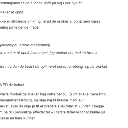
forretningsmæssige succes godt på vej i det nye år.
 ønsker at opnå.
 ikke er afklarede omkring, hvad de ønsker at opnå med deres
fklaring på følgende måde:
 (eksempel: større omsætning)
den ønsker at opnå (eksempel: jeg ønsker det bedste for min
for hvordan de bedst får optimeret deres forretning, og får ønsket
AGVED dit behov.
være forskellige ønsker bag dette behov. Er dit ønske mere fritid,
ndesammensætning, og sige nej til kunder med lavt
kst, skal du sige ja til et bredere spektrum af kunder. I begge
å din personlige effektivitet – i første tilfælde for at kunne gå
 kunne nå flere kunder.