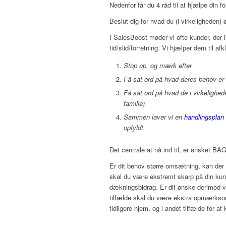
Nedenfor får du 4 råd til at hjælpe din 
Beslut dig for hvad du (i virkeligheden)
I SalesBoost møder vi ofte kunder, der
tid/slid/forretning. Vi hjælper dem til a
Stop op, og mærk efter
Få sat ord på hvad deres behov er
Få sat ord på hvad de i virkelighe
familie)
Sammen laver vi en
handlingsplan
opfyldt.
Det centrale at nå ind til, er ønsket B
Er dit behov større omsætning, kan der 
skal du være ekstremt skarp på din ku
dækningsbidrag. Er dit ønske derimod væ
tilfælde skal du være ekstra opmærksom p
tidligere hjem, og i andet tilfælde for at