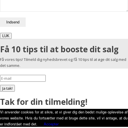
LUK
Få 10 tips til at booste dit salg
Få vores tips! Tilmeld dig nyhedsbrevet og få 10 tips til at øge dit salg med
det samme.
Ja tak!
Tak for din tilmelding!
Vi anvender cookies for at sikre, at vi giver dig den bedst mulige oplevelse af
vores website. Hvis du fortsætter med at bruge dette site, vil vi antage, at du
er indforstået med det.
Accepter