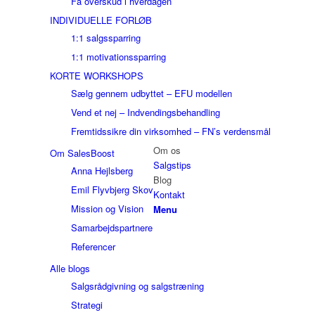
Få overskud i hverdagen
INDIVIDUELLE FORLØB
1:1 salgssparring
1:1 motivationssparring
KORTE WORKSHOPS
Sælg gennem udbyttet – EFU modellen
Vend et nej – Indvendingsbehandling
Fremtidssikre din virksomhed – FN’s verdensmål
Om os
Om SalesBoost
Salgstips
Anna Hejlsberg
Blog
Emil Flyvbjerg Skov
Kontakt
Mission og Vision
Menu
Samarbejdspartnere
Referencer
Alle blogs
Salgsrådgivning og salgstræning
Strategi