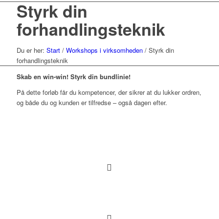
Styrk din
forhandlingsteknik
Du er her:
Start
/
Workshops i virksomheden
/
Styrk din
forhandlingsteknik
Skab en win-win! Styrk din bundlinie!
På dette forløb får du kompetencer, der sikrer at du lukker ordren,
og både du og kunden er tilfredse – også dagen efter.
Praktisk
Salgsafdelinger i ejerledede virksomheder,
2-5 deltagere
Skræddersyet forløb, med indledende møde
med forventningsafstemning, en workshop
inkl. rapport, og en opfølgende
sparring/afprøvning af teknikker