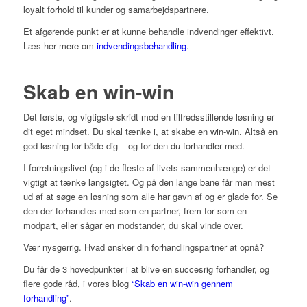
loyalt forhold til kunder og samarbejdspartnere.
Et afgørende punkt er at kunne behandle indvendinger effektivt.
Læs her mere om
indvendingsbehandling
.
Skab en win-win
Det første, og vigtigste skridt mod en tilfredsstillende løsning er
dit eget mindset. Du skal tænke i, at skabe en win-win. Altså en
god løsning for både dig – og for den du forhandler med.
I forretningslivet (og i de fleste af livets sammenhænge) er det
vigtigt at tænke langsigtet. Og på den lange bane får man mest
ud af at søge en løsning som alle har gavn af og er glade for. Se
den der forhandles med som en partner, frem for som en
modpart, eller sågar en modstander, du skal vinde over.
Vær nysgerrig. Hvad ønsker din forhandlingspartner at opnå?
Du får de 3 hovedpunkter i at blive en succesrig forhandler, og
flere gode råd, i vores blog
“Skab en win-win gennem
forhandling”
.