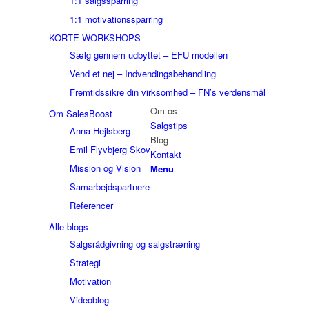
1:1 salgssparring
1:1 motivationssparring
KORTE WORKSHOPS
Sælg gennem udbyttet – EFU modellen
Vend et nej – Indvendingsbehandling
Fremtidssikre din virksomhed – FN’s verdensmål
Om os
Om SalesBoost
Salgstips
Anna Hejlsberg
Blog
Emil Flyvbjerg Skov
Kontakt
Mission og Vision
Menu
Samarbejdspartnere
Referencer
Alle blogs
Salgsrådgivning og salgstræning
Strategi
Motivation
Videoblog