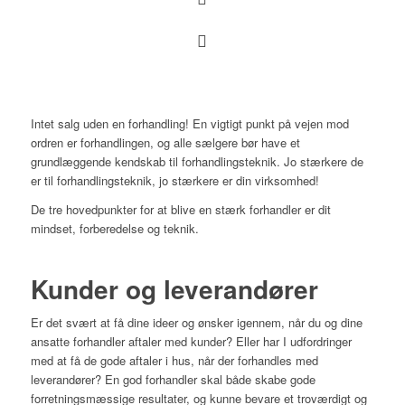
Kr. 11.750,- eksklusiv moms
Anna Hejlsberg
(klik for at se LinkedIn profil)
Intet salg uden en forhandling! En vigtigt punkt på vejen mod
ordren er forhandlingen, og alle sælgere bør have et
grundlæggende kendskab til forhandlingsteknik. Jo stærkere de
er til forhandlingsteknik, jo stærkere er din virksomhed!
De tre hovedpunkter for at blive en stærk forhandler er dit
mindset, forberedelse og teknik.
Kunder og leverandører
Er det svært at få dine ideer og ønsker igennem, når du og dine
ansatte forhandler aftaler med kunder? Eller har I udfordringer
med at få de gode aftaler i hus, når der forhandles med
leverandører? En god forhandler skal både skabe gode
forretningsmæssige resultater, og kunne bevare et troværdigt og