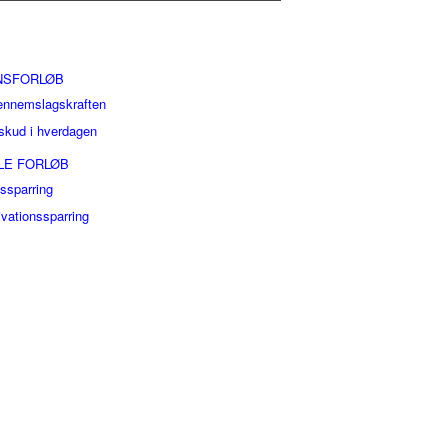
NSFORLØB
ennemslagskraften
skud i hverdagen
LLE FORLØB
gssparring
ivationssparring