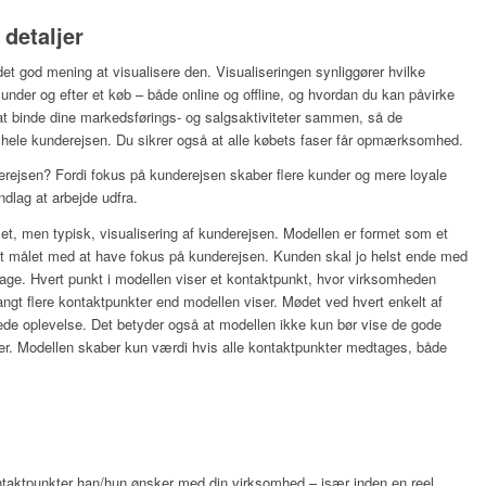
 detaljer
et god mening at visualisere den. Visualiseringen synliggører hvilke
, under og efter et køb – både online og offline, og hvordan du kan påvirke
at binde dine markedsførings- og salgsaktiviteter sammen, så de
m hele kunderejsen. Du sikrer også at alle købets faser får opmærksomhed.
ejsen? Fordi fokus på kunderejsen skaber flere kunder og mere loyale
ndlag at arbejde udfra.
let, men typisk, visualisering af kunderejsen. Modellen er formet som et
t målet med at have fokus på kunderejsen. Kunden skal jo helst ende med
age. Hvert punkt i modellen viser et kontaktpunkt, hvor virksomheden
angt flere kontaktpunkter end modellen viser. Mødet ved hvert enkelt af
ede oplevelse. Det betyder også at modellen ikke kun bør vise de gode
er. Modellen skaber kun værdi hvis alle kontaktpunkter medtages, både
taktpunkter han/hun ønsker med din virksomhed – især inden en reel