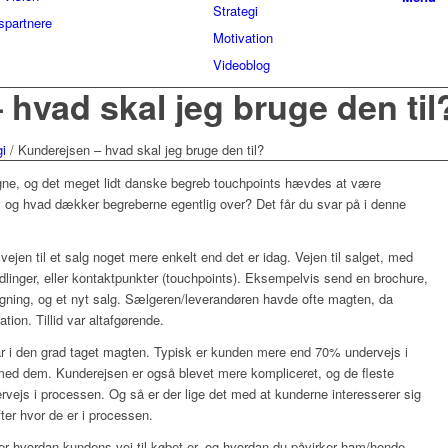
Strategi
spartnere
Motivation
Videoblog
hvad skal jeg bruge den til
gi
/
Kunderejsen – hvad skal jeg bruge den til?
gne, og det meget lidt danske begreb touchpoints hævdes at være
gt, og hvad dækker begreberne egentlig over? Det får du svar på i denne
vejen til et salg noget mere enkelt end det er idag. Vejen til salget, med
dlinger, eller kontaktpunkter (touchpoints). Eksempelvis send en brochure,
tagning, og et nyt salg. Sælgeren/leverandøren havde ofte magten, da
ion. Tillid var altafgørende.
ar i den grad taget magten. Typisk er kunden mere end 70% undervejs i
med dem. Kunderejsen er også blevet mere kompliceret, og de fleste
rvejs i processen. Og så er der lige det med at kunderne interesserer sig
efter hvor de er i processen.
er hvordan kundens vej til købet er, og hvordan du påvirker ham/hende