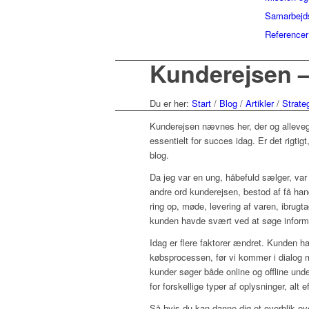
Samarbejd
Referencer
Kunderejsen – 
Du er her:
Start
/
Blog
/
Artikler
/
Strate
Kunderejsen nævnes her, der og alleve
essentielt for succes idag. Er det rigti
blog.
Da jeg var en ung, håbefuld sælger, var 
andre ord kunderejsen, bestod af få han
ring op, møde, levering af varen, ibrug
kunden havde svært ved at søge informat
Idag er flere faktorer ændret. Kunden h
købsprocessen, før vi kommer i dialog 
kunder søger både online og offline unde
for forskellige typer af oplysninger, alt 
Så hvis du kan danne dig et overblik ov