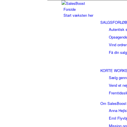
Forside
Start væksten her
SALGSFORLØ
Autentisk 
Opsøgende
Vind ordre
Få din sal
KORTE WORK
Sælg genn
Vend et ne
Fremtidssi
Om SalesBoost
Anna Hejls
Emil Flyvb
Mission og