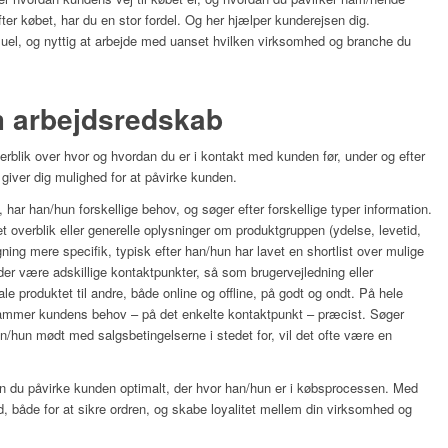
fter købet, har du en stor fordel. Og her hjælper kunderejsen dig.
el, og nyttig at arbejde med uanset hvilken virksomhed og branche du
 arbejdsredskab
erblik over hvor og hvordan du er i kontakt med kunden før, under og efter
g giver dig mulighed for at påvirke kunden.
ar han/hun forskellige behov, og søger efter forskellige typer information.
et overblik eller generelle oplysninger om produktgruppen (ydelse, levetid,
ing mere specifik, typisk efter han/hun har lavet en shortlist over mulige
der være adskillige kontaktpunkter, så som brugervejledning eller
le produktet til andre, både online og offline, på godt og ondt. På hele
rammer kundens behov – på det enkelte kontaktpunkt – præcist. Søger
n/hun mødt med salgsbetingelserne i stedet for, vil det ofte være en
an du påvirke kunden optimalt, der hvor han/hun er i købsprocessen. Med
d, både for at sikre ordren, og skabe loyalitet mellem din virksomhed og