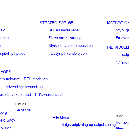
B
STRATEGIFORLØB
MOTIVATIO
salg
Bliv en bedre leder
Styrk g
 salg
Få en stærk strategi
Få over
n
Styrk din value proposition
INDIVIDUE
gspitch på plads
Få styr på kunderejsen
1:1 sal
1:1 mot
SHOPS
em udbyttet – EFU modellen
j – Indvendingsbehandling
kre din virksomhed – FN’s verdensmål
Om os
Salgstips
berg
Blog
Alle blogs
jerg Skov
Kontakt
Salgsrådgivning og salgstræning
 Vision
Menu