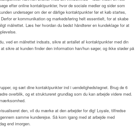
øge efter online kontaktpunkter, hvor de sociale medier og sider som
 kunden undersøger om der er dårlige kontaktpunkter før et køb startes,
. Derfor er kommunikation og markedsføring helt essentielt, for at skabe
nligt målrettet. Læs her hvordan du bedst
håndterer en kundeklage
for at
oplevelse.
 ved en målrettet indsats, sikre at antallet af kontaktpunkter med din
d at sikre at kunden finder den information han/hun søger, og ikke støder på
rupper, og sæt dine kontaktpunkter ind i uendelighedstegnet. Brug de 6
bedre overblik, og et struktureret grundlag som du kan arbejde videre med.
 opmærksomhed.
isualiseret den, vil du mærke at den arbejder for dig! Loyale, tilfredse
år igennem samme kunderejse. Så kom igang med at arbejde med
 idag end imorgen.