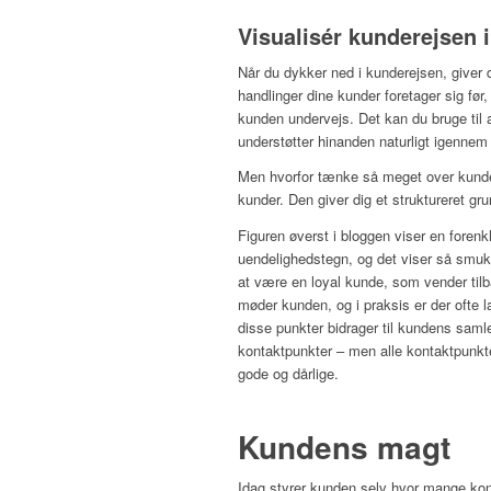
Visualisér kunderejsen i
Når du dykker ned i kunderejsen, giver d
handlinger dine kunder foretager sig før
kunden undervejs. Det kan du bruge til 
understøtter hinanden naturligt igenne
Men hvorfor tænke så meget over kunder
kunder. Den giver dig et struktureret gru
Figuren øverst i bloggen viser en forenk
uendelighedstegn, og det viser så smuk
at være en loyal kunde, som vender tilb
møder kunden, og i praksis er der ofte l
disse punkter bidrager til kundens saml
kontaktpunkter – men alle kontaktpunkt
gode og dårlige.
Kundens magt
Idag styrer k
unden selv hvor mange kon